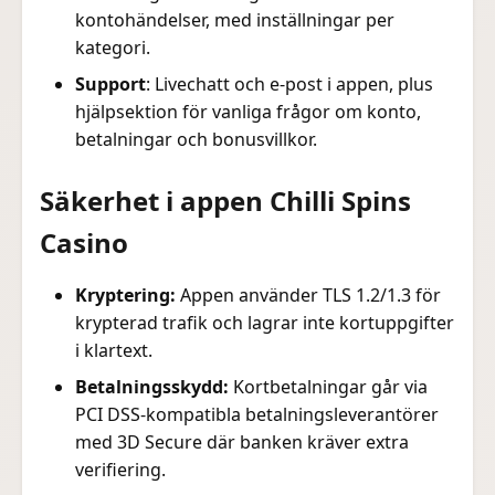
kontohändelser, med inställningar per
kategori.
Support
: Livechatt och e-post i appen, plus
hjälpsektion för vanliga frågor om konto,
betalningar och bonusvillkor.
Säkerhet i appen Chilli Spins
Casino
Kryptering:
Appen använder TLS 1.2/1.3 för
krypterad trafik och lagrar inte kortuppgifter
i klartext.
Betalningsskydd:
Kortbetalningar går via
PCI DSS-kompatibla betalningsleverantörer
med 3D Secure där banken kräver extra
verifiering.