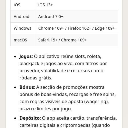
iOS
iOS 13+
~1
Android
Android 7.0+
~9
Windows
Chrome 109+ / Firefox 102+ / Edge 109+
—
macOS
Safari 15+ / Chrome 109+
—
Jogos
: O aplicativo reúne slots, roleta,
blackjack e jogos ao vivo, com filtros por
provedor, volatilidade e recursos como
rodadas grátis.
Bónus
: A secção de promoções mostra
bónus de boas-vindas, recargas e free spins,
com regras visíveis de aposta (wagering),
prazo e limites por jogo.
Depósito
: O app aceita cartão, transferência,
carteiras digitais e criptomoedas (quando