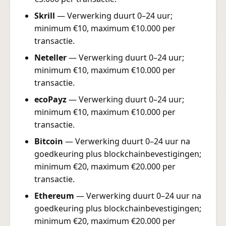
Skrill
— Verwerking duurt 0–24 uur;
minimum €10, maximum €10.000 per
transactie.
Neteller
— Verwerking duurt 0–24 uur;
minimum €10, maximum €10.000 per
transactie.
ecoPayz
— Verwerking duurt 0–24 uur;
minimum €10, maximum €10.000 per
transactie.
Bitcoin
— Verwerking duurt 0–24 uur na
goedkeuring plus blockchainbevestigingen;
minimum €20, maximum €20.000 per
transactie.
Ethereum
— Verwerking duurt 0–24 uur na
goedkeuring plus blockchainbevestigingen;
minimum €20, maximum €20.000 per