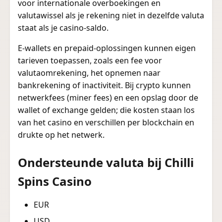
voor internationale overboekingen en
valutawissel als je rekening niet in dezelfde valuta
staat als je casino-saldo.
E-wallets en prepaid-oplossingen kunnen eigen
tarieven toepassen, zoals een fee voor
valutaomrekening, het opnemen naar
bankrekening of inactiviteit. Bij crypto kunnen
netwerkfees (miner fees) en een opslag door de
wallet of exchange gelden; die kosten staan los
van het casino en verschillen per blockchain en
drukte op het netwerk.
Ondersteunde valuta bij Chilli
Spins Casino
EUR
USD