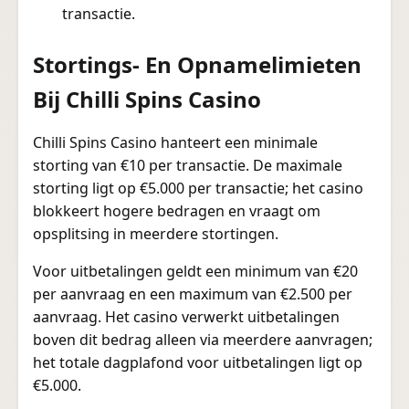
transactie.
Stortings- En Opnamelimieten
Bij Chilli Spins Casino
Chilli Spins Casino hanteert een minimale
storting van €10 per transactie. De maximale
storting ligt op €5.000 per transactie; het casino
blokkeert hogere bedragen en vraagt om
opsplitsing in meerdere stortingen.
Voor uitbetalingen geldt een minimum van €20
per aanvraag en een maximum van €2.500 per
aanvraag. Het casino verwerkt uitbetalingen
boven dit bedrag alleen via meerdere aanvragen;
het totale dagplafond voor uitbetalingen ligt op
€5.000.