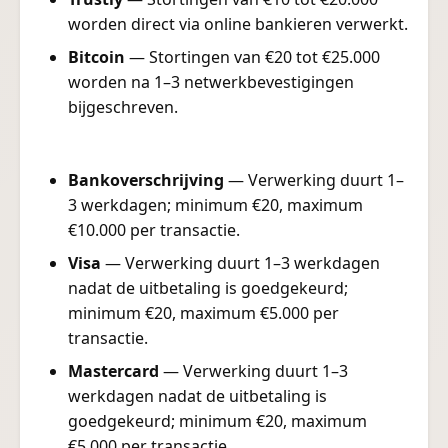
worden direct via online bankieren verwerkt.
Bitcoin
— Stortingen van €20 tot €25.000
worden na 1–3 netwerkbevestigingen
bijgeschreven.
Bankoverschrijving
— Verwerking duurt 1–
3 werkdagen; minimum €20, maximum
€10.000 per transactie.
Visa
— Verwerking duurt 1–3 werkdagen
nadat de uitbetaling is goedgekeurd;
minimum €20, maximum €5.000 per
transactie.
Mastercard
— Verwerking duurt 1–3
werkdagen nadat de uitbetaling is
goedgekeurd; minimum €20, maximum
€5.000 per transactie.